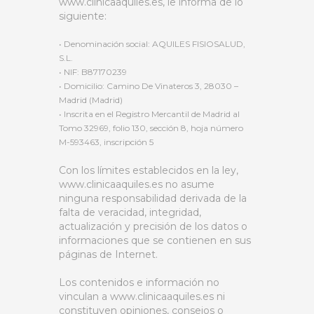
www.clinicaaquiles.es, le informa de lo
siguiente:
• Denominación social: AQUILES FISIOSALUD,
S.L.
• NIF: B87170239
• Domicilio: Camino De Vinateros 3, 28030 –
Madrid (Madrid)
• Inscrita en el Registro Mercantil de Madrid al
Tomo 32969, folio 130, sección 8, hoja número
M-593463, inscripción 5
Con los límites establecidos en la ley,
www.clinicaaquiles.es no asume
ninguna responsabilidad derivada de la
falta de veracidad, integridad,
actualización y precisión de los datos o
informaciones que se contienen en sus
páginas de Internet.
Los contenidos e información no
vinculan a www.clinicaaquiles.es ni
constituyen opiniones, consejos o